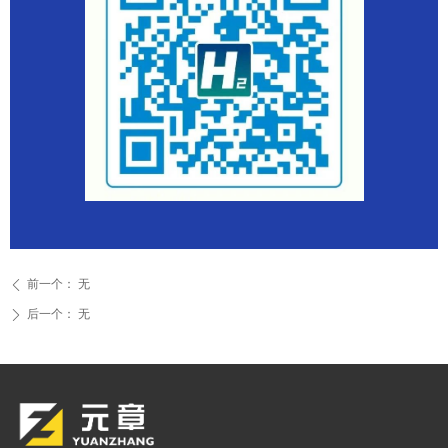
前一个：
无
ꄴ
后一个：
无
ꄲ