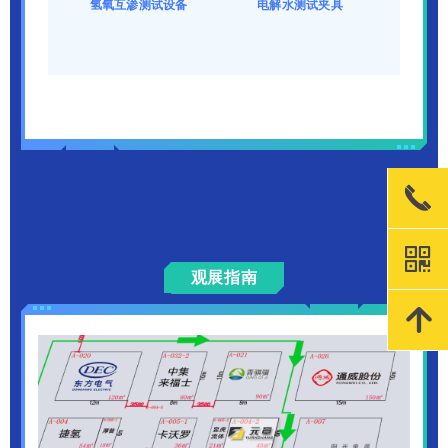
氢氧互渗测试设备
电解水测试夹具
끅
낃
观展指南
녕