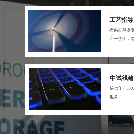
工艺指导
提供石墨板
产一致性，
中试线建
提供年产500
服务