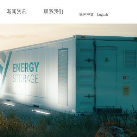
新闻资讯
联系我们
简体中文
English