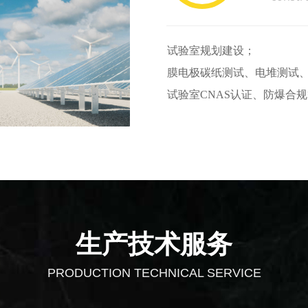
试验室规划建设；
膜电极碳纸测试、电堆测试
试验室CNAS认证、防爆合
生产技术服务
PRODUCTION TECHNICAL SERVICE