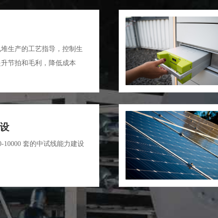
电堆生产的工艺指导，控制生
提升节拍和毛利，降低成本
设
0-10000 套的中试线能力建设