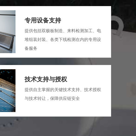
专用设备支持
提供包括双极板制造、来料检测加工、电
堆组装封装、各类下线检测在内的专用设
备服务
技术支持与授权
提供自主掌握的关键技术支持、技术授权
与技术转让，保障供应链安全