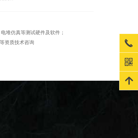
、电堆仿真等测试硬件及软件；
끅
规等资质技术咨询
낃
녕